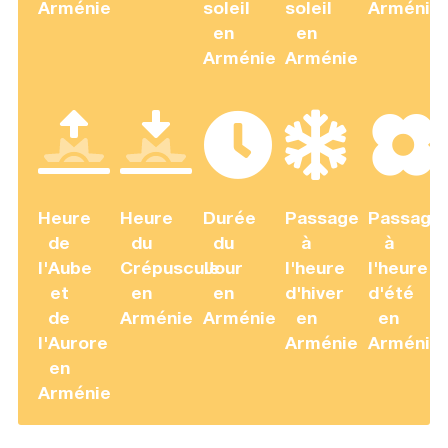
Arménie
soleil
soleil
Arménie
en
en
Arménie
Arménie
Heure
Heure
Durée
Passage
Passage
de
du
du
à
à
l'Aube
Crépuscule
Jour
l'heure
l'heure
et
en
en
d'hiver
d'été
de
Arménie
Arménie
en
en
l'Aurore
Arménie
Arménie
en
Arménie