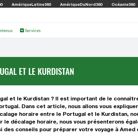
60
AmériqueLatine360
AmériqueDuNord360
Océanie360
ntenus
Services
UGAL ET LE KURDISTAN
al et le Kurdistan ? Il est important de le connaître
rtugal. Dans cet article, nous allons vous explique
lage horaire entre le Portugal et le Kurdistan, nou
sur le décalage horaire, nous vous présenterons éga
si des conseils pour préparer votre voyage à Amed e