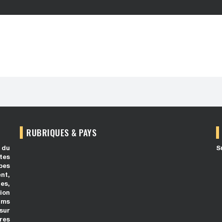
RUBRIQUES & PAYS
 du
S
tes
bes
ent,
es,
ion
ilms
 sur
res