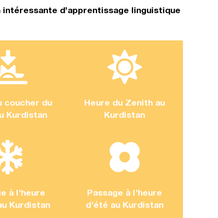
 intéressante d’apprentissage linguistique
u coucher du
Heure du Zenith au
au Kurdistan
Kurdistan
e à l'heure
Passage à l'heure
au Kurdistan
d'été au Kurdistan