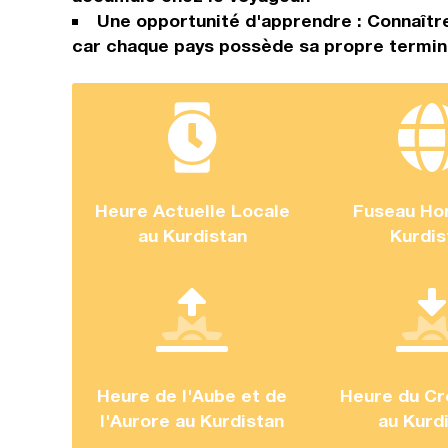
Une opportunité d'apprendre : Connaître
car chaque pays possède sa propre termino
Heure Actuelle Locale
Fuseau Hor
au Kurdistan
Kurdis
Heure de l'Aube et de
Heure du Cr
l'Aurore au Kurdistan
au Kurd