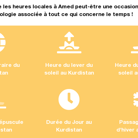
 les heures locales à Amed peut-être une occasion
logie associée à tout ce qui concerne le temps !
aire du
Heure du lever du
Heure d
tan
soleil au Kurdistan
soleil 
épuscule
Durée du Jour au
Passag
istan
Kurdistan
d'hiver 