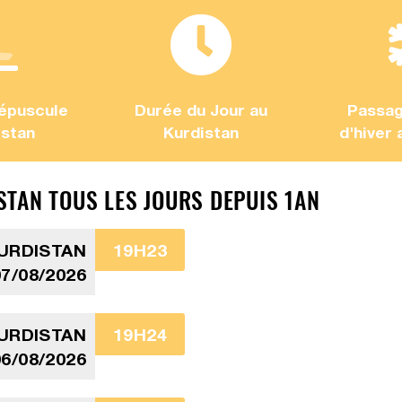
épuscule
Durée du Jour au
Passag
istan
Kurdistan
d'hiver 
TAN TOUS LES JOURS DEPUIS 1AN
URDISTAN
19H23
07/08/2026
URDISTAN
19H24
06/08/2026