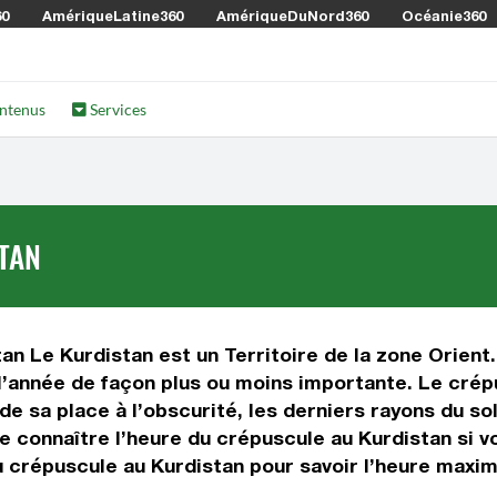
60
AmériqueLatine360
AmériqueDuNord360
Océanie360
ntenus
Services
TAN
an Le Kurdistan est un Territoire de la zone Orient
l’année de façon plus ou moins importante. Le crépus
ède sa place à l’obscurité, les derniers rayons du sol
e connaître l’heure du crépuscule au Kurdistan si v
u crépuscule au Kurdistan pour savoir l’heure maxim