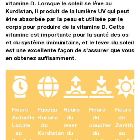
vitamine D. Lorsque le soleil se lève au
Kurdistan, il produit de la lumière UV qui peut
être absorbée par la peau et utilisée par le
corps pour produire de la vitamine D. Cette
vitamine est importante pour la santé des os
et du système immunitaire, et le lever du soleil
est une excellente façon de s'assurer que vous
en obtenez suffisamment.
Heure
Fuseau
Heure
Heure
Heure
Actuelle
Horaire
du
du
du
Locale
du
lever
coucher
Zenith
au
Kurdistan
du
du
au