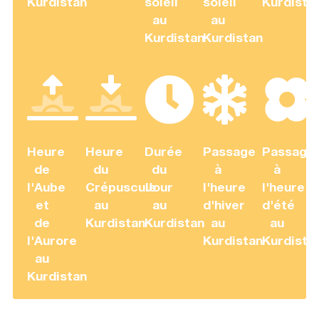
Kurdistan
soleil
soleil
Kurdista
au
au
Kurdistan
Kurdistan
Heure
Heure
Durée
Passage
Passage
de
du
du
à
à
l'Aube
Crépuscule
Jour
l'heure
l'heure
et
au
au
d'hiver
d'été
de
Kurdistan
Kurdistan
au
au
l'Aurore
Kurdistan
Kurdista
au
Kurdistan