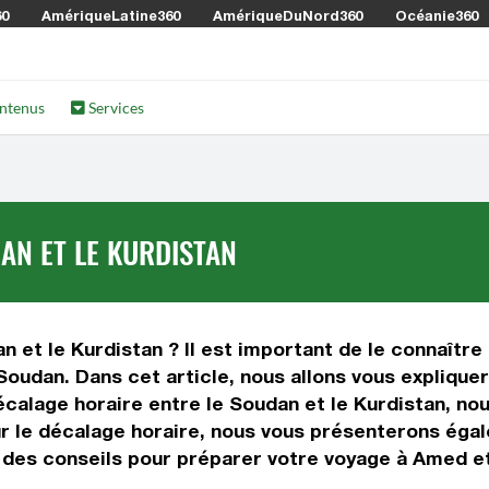
60
AmériqueLatine360
AmériqueDuNord360
Océanie360
ntenus
Services
AN ET LE KURDISTAN
 et le Kurdistan ? Il est important de le connaître a
oudan. Dans cet article, nous allons vous expliquer
lage horaire entre le Soudan et le Kurdistan, nous
sur le décalage horaire, nous vous présenterons éga
i des conseils pour préparer votre voyage à Amed et