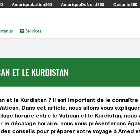
60
AmériqueLatine360
AmériqueDuNord360
Océanie360
ntenus
Services
CAN ET LE KURDISTAN
n et le Kurdistan ? Il est important de le connaître a
atican. Dans cet article, nous allons vous expliquer
ge horaire entre le Vatican et le Kurdistan, nous v
sur le décalage horaire, nous vous présenterons éga
i des conseils pour préparer votre voyage à Amed et