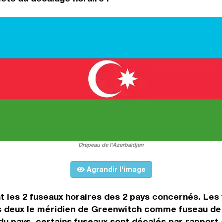
Drapeau de l'Azerbaïdjan
Agrandir l'image
t les 2 fuseaux horaires des 2 pays concernés. Les
es deux le méridien de Greenwitch comme fuseau de 
 du pays, certains fuseaux sont décalés par rapport à