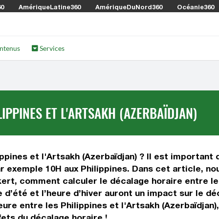
60
AmériqueLatine360
AmériqueDuNord360
Océanie360
ntenus
Services
IPPINES ET L'ARTSAKH (AZERBAÏDJAN)
ppines et l'Artsakh (Azerbaïdjan) ? Il est important d
ar exemple 10H aux Philippines. Dans cet article, nou
rt, comment calculer le décalage horaire entre les 
e d’été et l’heure d’hiver auront un impact sur le 
ure entre les Philippines et l'Artsakh (Azerbaïdjan)
fets du décalage horaire !