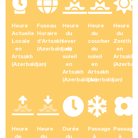
Heure
Fuseau
Heure
Heure
Heure
Actuelle
Horaire
du
du
du
Locale
d'Artsakh
lever
coucher
Zenith
en
(Azerbaïdjan)
du
du
en
Artsakh
soleil
soleil
Artsakh
(Azerbaïdjan)
en
en
(Azerbaïd
Artsakh
Artsakh
(Azerbaïdjan)
(Azerbaïdjan)
Heure
Heure
Durée
Passage
Passage
de
du
du
à
à