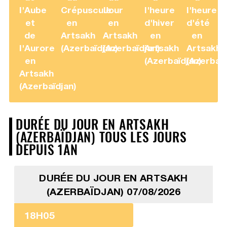
l'Aube
Crépuscule
Jour
l'heure
l'heure
et
en
en
d'hiver
d'été
de
Artsakh
Artsakh
en
en
l'Aurore
(Azerbaïdjan)
(Azerbaïdjan)
Artsakh
Artsakh
en
(Azerbaïdjan)
(Azerbaïd
Artsakh
(Azerbaïdjan)
DURÉE DU JOUR EN ARTSAKH
(AZERBAÏDJAN) TOUS LES JOURS
DEPUIS 1AN
DURÉE DU JOUR EN ARTSAKH
(AZERBAÏDJAN) 07/08/2026
18H05