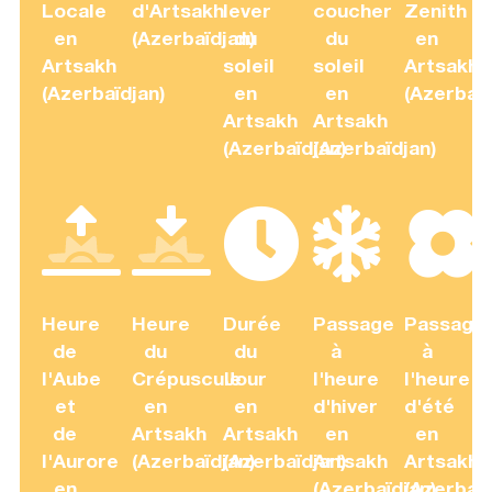
Locale
d'Artsakh
lever
coucher
Zenith
en
(Azerbaïdjan)
du
du
en
Artsakh
soleil
soleil
Artsakh
(Azerbaïdjan)
en
en
(Azerbaïd
Artsakh
Artsakh
(Azerbaïdjan)
(Azerbaïdjan)
Heure
Heure
Durée
Passage
Passage
de
du
du
à
à
l'Aube
Crépuscule
Jour
l'heure
l'heure
et
en
en
d'hiver
d'été
de
Artsakh
Artsakh
en
en
l'Aurore
(Azerbaïdjan)
(Azerbaïdjan)
Artsakh
Artsakh
en
(Azerbaïdjan)
(Azerbaïd