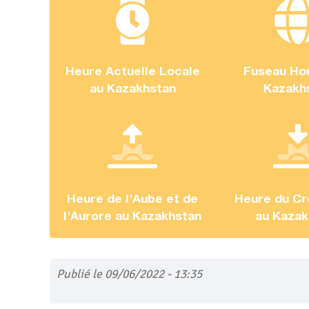
Heure Actuelle Locale
Fuseau Hor
au Kazakhstan
Kazakh
Heure de l'Aube et de
Heure du Cr
l'Aurore au Kazakhstan
au Kazak
Publié le 09/06/2022 - 13:35