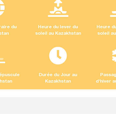
aire du
Heure du lever du
Heure d
stan
soleil au Kazakhstan
soleil a
épuscule
Durée du Jour au
Passag
hstan
Kazakhstan
d'hiver 