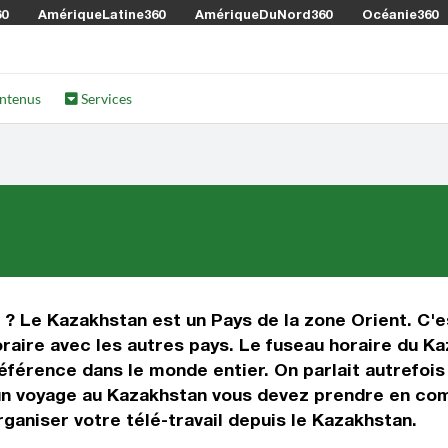
60
AmériqueLatine360
AmériqueDuNord360
Océanie360
ntenus
Services
 ? Le Kazakhstan est un Pays de la zone Orient. C'e
raire avec les autres pays. Le fuseau horaire du Ka
éférence dans le monde entier. On parlait autrefoi
un voyage au Kazakhstan vous devez prendre en com
aniser votre télé-travail depuis le Kazakhstan.