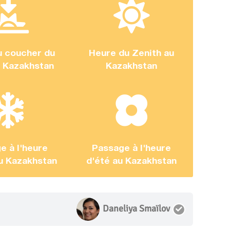
u coucher du
Heure du Zenith au
u Kazakhstan
Kazakhstan
e à l'heure
Passage à l'heure
au Kazakhstan
d'été au Kazakhstan
Daneliya Smaïlov