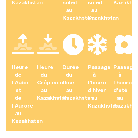
Kazakhstan
soleil
soleil
Kazakhst
au
au
Kazakhstan
Kazakhstan
Heure
Heure
Durée
Passage
Passage
de
du
du
à
à
l'Aube
Crépuscule
Jour
l'heure
l'heure
et
au
au
d'hiver
d'été
de
Kazakhstan
Kazakhstan
au
au
l'Aurore
Kazakhstan
Kazakhst
au
Kazakhstan