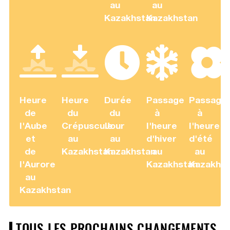
au
au
Kazakhstan
Kazakhstan
Heure
Heure
Durée
Passage
Passage
de
du
du
à
à
l'Aube
Crépuscule
Jour
l'heure
l'heure
et
au
au
d'hiver
d'été
de
Kazakhstan
Kazakhstan
au
au
l'Aurore
Kazakhstan
Kazakhst
au
Kazakhstan
TOUS LES PROCHAINS CHANGEMENTS