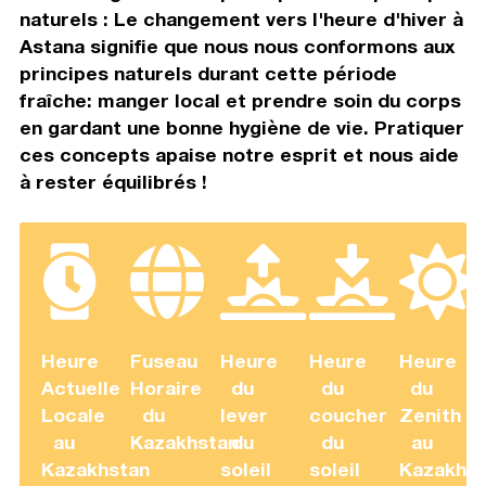
naturels : Le changement vers l'heure d'hiver à
Astana signifie que nous nous conformons aux
principes naturels durant cette période
fraîche: manger local et prendre soin du corps
en gardant une bonne hygiène de vie. Pratiquer
ces concepts apaise notre esprit et nous aide
à rester équilibrés !
Heure
Fuseau
Heure
Heure
Heure
Actuelle
Horaire
du
du
du
Locale
du
lever
coucher
Zenith
au
Kazakhstan
du
du
au
Kazakhstan
soleil
soleil
Kazakhst