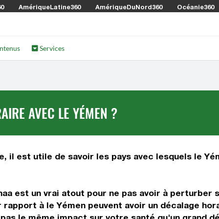
60
AmériqueLatine360
AmériqueDuNord360
Océanie360
ntenus
Services
AIRE AVEC LE YÉMEN ?
, il est utile de savoir les pays avec lesquels le Yé
aa est un vrai atout pour ne pas avoir à perturber 
r rapport à le Yémen peuvent avoir un décalage hora
a pas le même impact sur votre santé qu'un grand dé