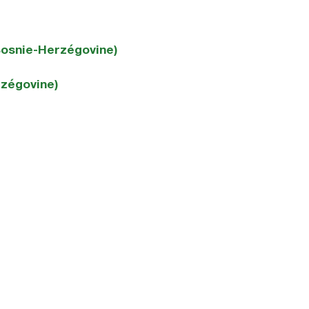
Bosnie-Herzégovine)
rzégovine)