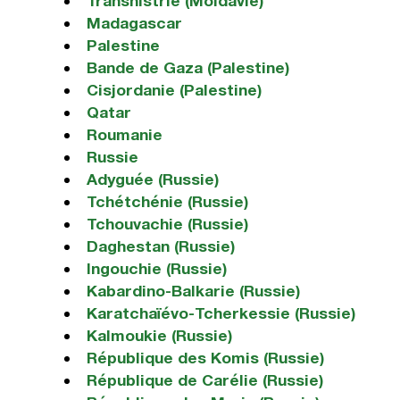
Transnistrie (Moldavie)
Madagascar
Palestine
Bande de Gaza (Palestine)
Cisjordanie (Palestine)
Qatar
Roumanie
Russie
Adyguée (Russie)
Tchétchénie (Russie)
Tchouvachie (Russie)
Daghestan (Russie)
Ingouchie (Russie)
Kabardino-Balkarie (Russie)
Karatchaïévo-Tcherkessie (Russie)
Kalmoukie (Russie)
République des Komis (Russie)
République de Carélie (Russie)