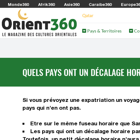
Monde360
Afrik360
Asie360
Caraibe360
Europe3
Qatar
Pays & Territoires
Co
QUELS PAYS ONT UN DÉCALAGE HOR
Si vous prévoyez une expatriation un voyage
pays qui n'en ont pas.
Etre sur le même fuseau horaire que San
Les pays qui ont un décalage horaire pa
Toutefois, un petit décalage horaire n'aur