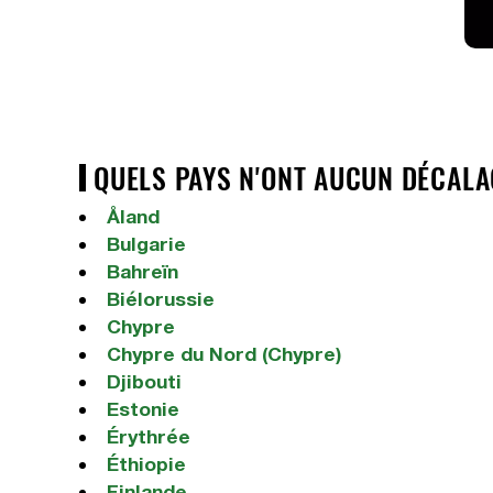
QUELS PAYS N'ONT AUCUN DÉCALA
Åland
Bulgarie
Bahreïn
Biélorussie
Chypre
Chypre du Nord (Chypre)
Djibouti
Estonie
Érythrée
Éthiopie
Finlande