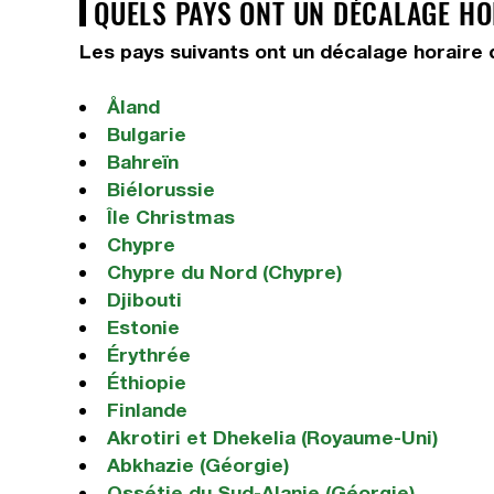
QUELS PAYS ONT UN DÉCALAGE HOR
Les pays suivants ont un décalage horaire d
Åland
Bulgarie
Bahreïn
Biélorussie
Île Christmas
Chypre
Chypre du Nord (Chypre)
Djibouti
Estonie
Érythrée
Éthiopie
Finlande
Akrotiri et Dhekelia (Royaume-Uni)
Abkhazie (Géorgie)
Ossétie du Sud-Alanie (Géorgie)