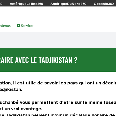
60
AmériqueLatine360
AmériqueDuNord360
Océanie360
ntenus
Services
IRE AVEC LE TADJIKISTAN ?
ion, il est utile de savoir les pays qui ont un décal
adjikistan.
uchanbé vous permettent d’être sur le même fuseau
t un vrai avantage.
le Tadjikistan peuvent avoir un décalage horaire d