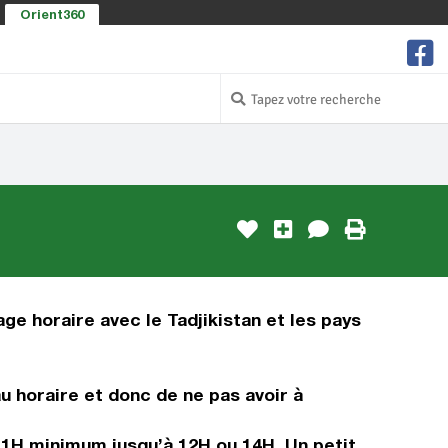
Orient360
age horaire avec le Tadjikistan et les pays
 horaire et donc de ne pas avoir à
e 1H minimum jusqu’à 12H ou 14H. Un petit